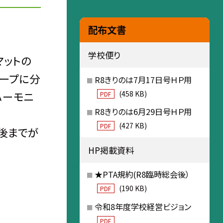
配布文書
学校便り
マットの
ループに分
R8きりのは7月17日号ＨＰ用
(458 KB)
ハーモニ
PDF
R8きりのは6月29日号ＨＰ用
(427 KB)
PDF
後までが
HP掲載資料
★PTA規約(R8臨時総会後）
(190 KB)
PDF
令和8年度学校経営ビジョン
PDF