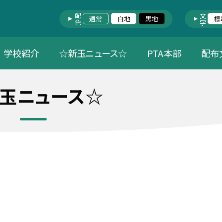
配色
文字
通常
白地
黒地
標
学校紹介
☆新玉ニュース☆
PTA本部
配布
玉ニュース☆