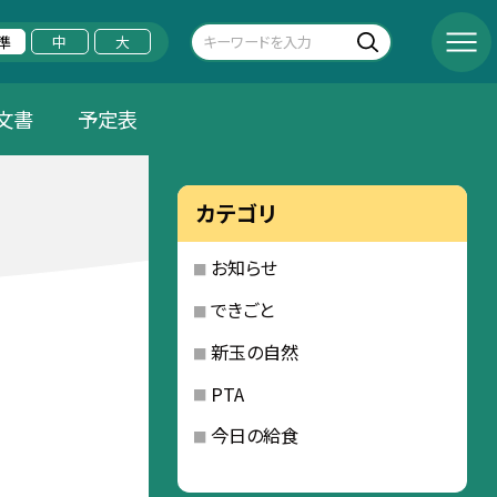
準
中
大
文書
予定表
カテゴリ
お知らせ
できごと
新玉の自然
PTA
今日の給食