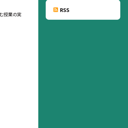
RSS
育む授業の実