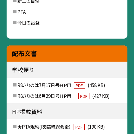
新玉の自然
PTA
今日の給食
配布文書
学校便り
R8きりのは7月17日号ＨＰ用
(458 KB)
PDF
R8きりのは6月29日号ＨＰ用
(427 KB)
PDF
HP掲載資料
★PTA規約(R8臨時総会後）
(190 KB)
PDF