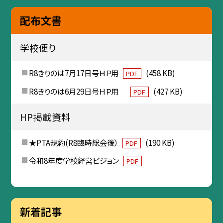
配布文書
学校便り
R8きりのは7月17日号ＨＰ用
(458 KB)
PDF
R8きりのは6月29日号ＨＰ用
(427 KB)
PDF
HP掲載資料
★PTA規約(R8臨時総会後）
(190 KB)
PDF
令和8年度学校経営ビジョン
PDF
新着記事