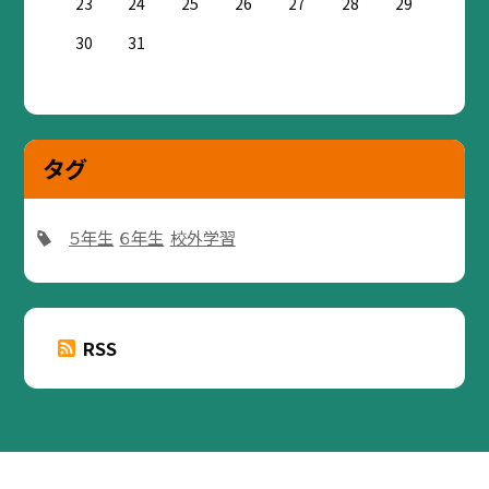
23
24
25
26
27
28
29
30
31
タグ
５年生
６年生
校外学習
RSS