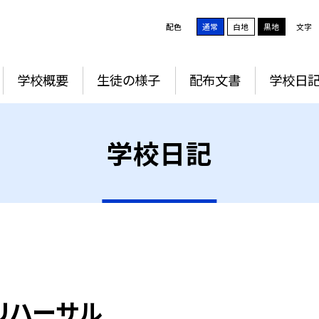
配色
通常
白地
黒地
文字
学校概要
生徒の様子
配布文書
学校日
学校日記
リハーサル