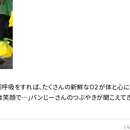
深呼吸をすれば、たくさんの新鮮なO２が体と心
は笑顔で…」パンじーさんのつぶやきが聞こえて
いい