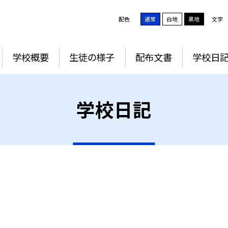
配色
通常
白地
黒地
文字
学校概要
生徒の様子
配布文書
学校日
学校日記