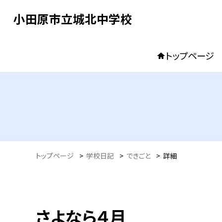
小田原市立城北中学校
トップページ
トップページ
>
学校日記
>
できごと
>
詳細
さよなら４月