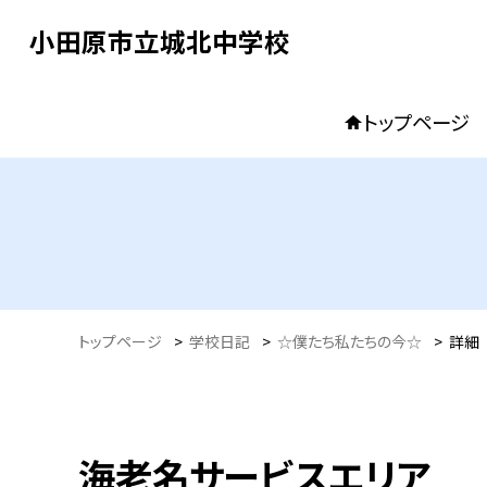
小田原市立城北中学校
トップページ
トップページ
>
学校日記
>
☆僕たち私たちの今☆
>
詳細
海老名サービスエリア