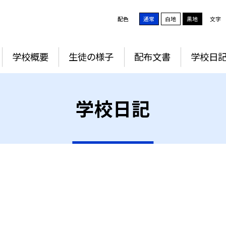
配色
通常
白地
黒地
文字
学校概要
生徒の様子
配布文書
学校日
学校日記