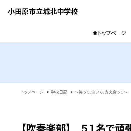
小田原市立城北中学校
トップページ
トップページ
>
学校日記
>
〜笑って、泣いて、支え合って〜
【吹奏楽部】 ５１名で頑