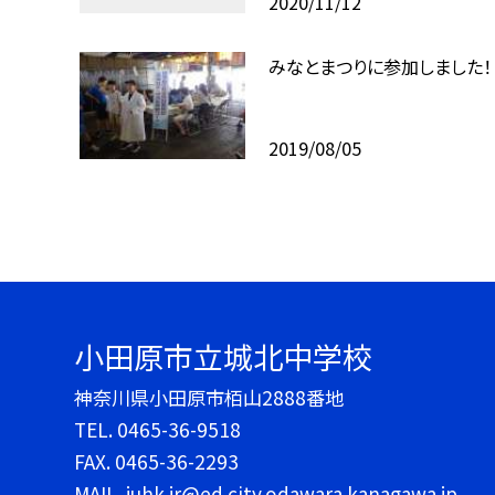
2020/11/12
みなとまつりに参加しました！
2019/08/05
小田原市立城北中学校
神奈川県小田原市栢山2888番地
TEL.
0465-36-9518
FAX. 0465-36-2293
MAIL. juhk.jr@ed.city.odawara.kanagawa.jp