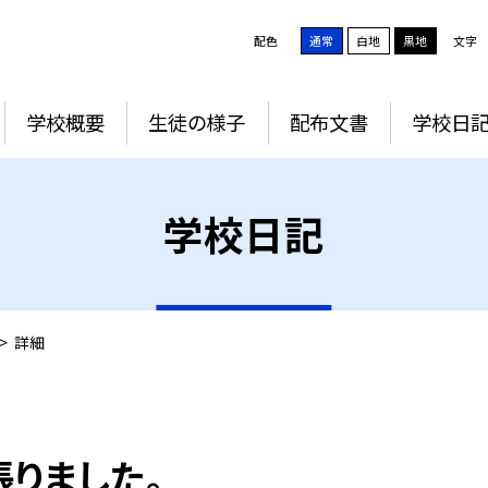
配色
通常
白地
黒地
文字
学校概要
生徒の様子
配布文書
学校日
学校日記
>
詳細
張りました。