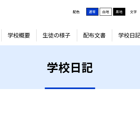
配色
通常
白地
黒地
文字
学校概要
生徒の様子
配布文書
学校日
学校日記