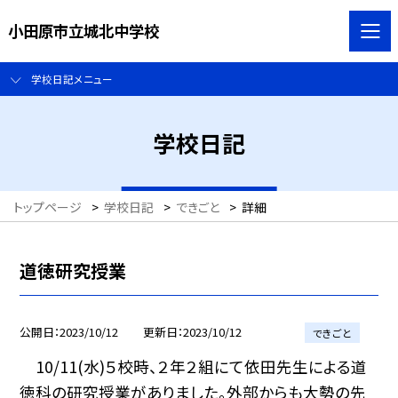
小田原市立城北中学校
学校日記メニュー
学校日記
トップページ
>
学校日記
>
できごと
>
詳細
道徳研究授業
公開日
2023/10/12
更新日
2023/10/12
できごと
10/11(水)５校時、２年２組にて依田先生による道
徳科の研究授業がありました。外部からも大勢の先