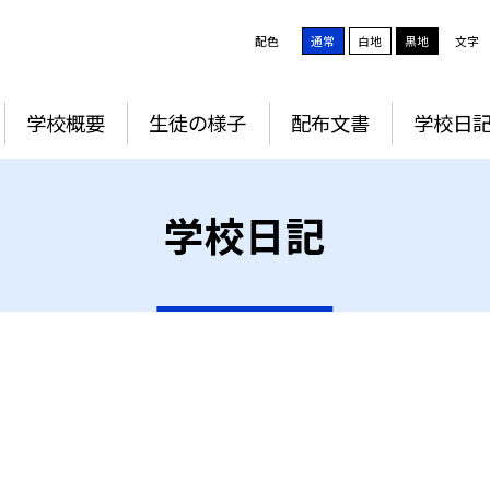
配色
通常
白地
黒地
文字
学校概要
生徒の様子
配布文書
学校日
学校日記