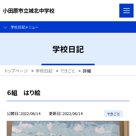
小田原市立城北中学校
学校日記メニュー
学校日記
トップページ
>
学校日記
>
できごと
>
詳細
６組 はり絵
公開日
2022/06/14
更新日
2022/06/14
できごと