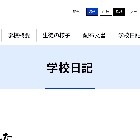
配色
通常
白地
黒地
文字
学校概要
生徒の様子
配布文書
学校日
学校日記
した