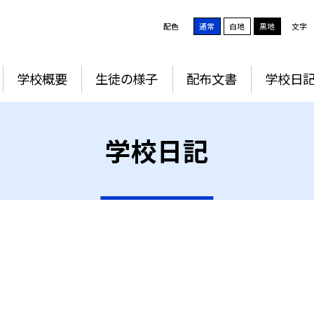
配色
通常
白地
黒地
文字
学校概要
生徒の様子
配布文書
学校日
学校日記