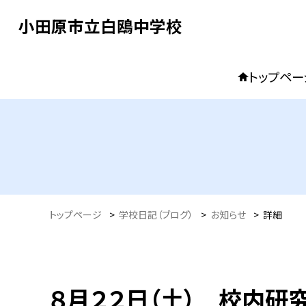
小田原市立白鴎中学校
トップペー
トップページ
>
学校日記（ブログ）
>
お知らせ
>
詳細
８月２２日（土） 校内研