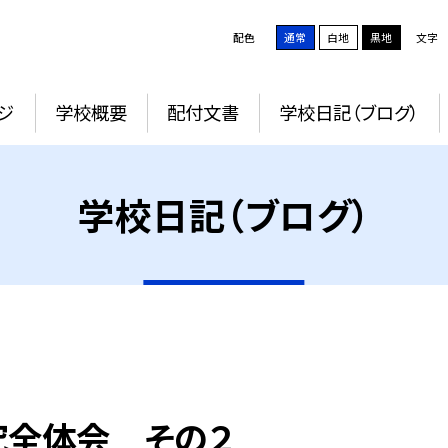
配色
通常
白地
黒地
文字
ジ
学校概要
配付文書
学校日記（ブログ）
学校日記（ブログ）
究全体会 その２