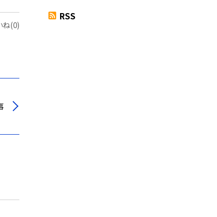
RSS
ね(0)
事