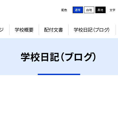
配色
通常
白地
黒地
文字
ジ
学校概要
配付文書
学校日記（ブログ）
学校日記（ブログ）