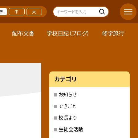
準
中
大
配布文書
学校日記（ブログ）
修学旅行
カテゴリ
お知らせ
できごと
校長より
生徒会活動