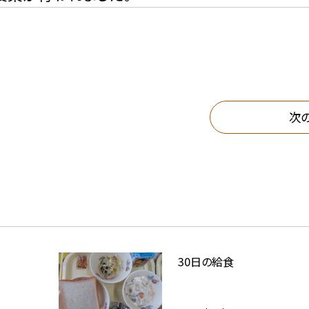
次
30日の給食