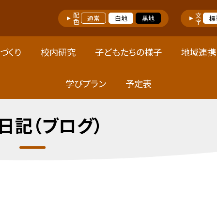
配色
文字
通常
白地
黒地
標
づくり
校内研究
子どもたちの様子
地域連携
学びプラン
予定表
日記（ブログ）