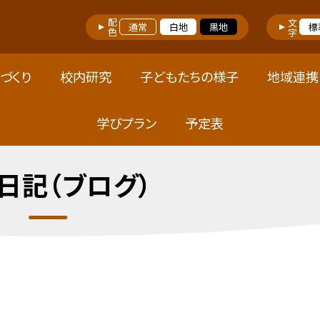
配色
文字
通常
白地
黒地
標
づくり
校内研究
子どもたちの様子
地域連携
学びプラン
予定表
日記（ブログ）