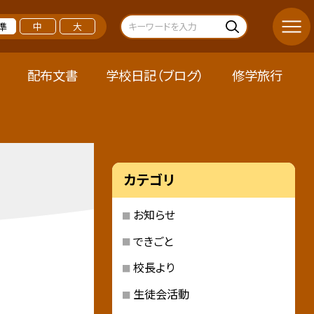
準
中
大
配布文書
学校日記（ブログ）
修学旅行
カテゴリ
お知らせ
できごと
校長より
生徒会活動