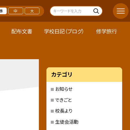
準
中
大
配布文書
学校日記（ブログ）
修学旅行
カテゴリ
お知らせ
できごと
校長より
生徒会活動