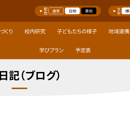
配色
文字
通常
白地
黒地
標
づくり
校内研究
子どもたちの様子
地域連携
学びプラン
予定表
日記（ブログ）