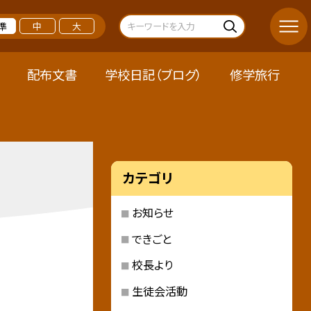
準
中
大
配布文書
学校日記（ブログ）
修学旅行
カテゴリ
お知らせ
できごと
校長より
生徒会活動