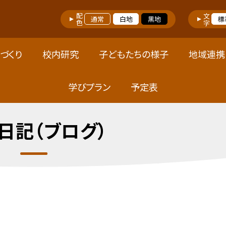
配色
文字
通常
白地
黒地
標
づくり
校内研究
子どもたちの様子
地域連携
学びプラン
予定表
日記（ブログ）