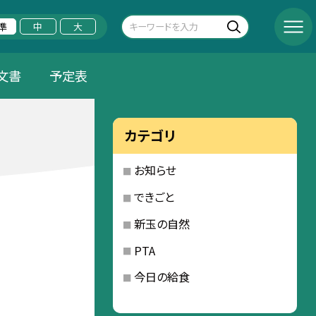
準
中
大
文書
予定表
カテゴリ
お知らせ
できごと
新玉の自然
PTA
今日の給食