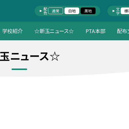
配色
文字
通常
白地
黒地
標
学校紹介
☆新玉ニュース☆
PTA本部
配布
玉ニュース☆