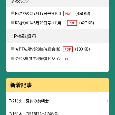
学校便り
R8きりのは7月17日号ＨＰ用
(458 KB)
PDF
R8きりのは6月29日号ＨＰ用
(427 KB)
PDF
HP掲載資料
★PTA規約(R8臨時総会後）
(190 KB)
PDF
令和8年度学校経営ビジョン
PDF
新着記事
7/21( 火 ) 夏休み前朝会
7/16( 木 ) 7月16日(木)の給食