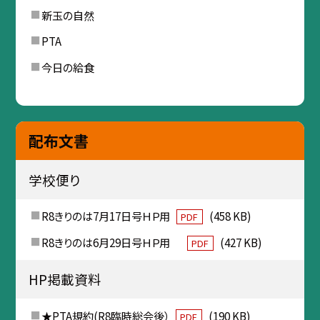
新玉の自然
PTA
今日の給食
配布文書
学校便り
R8きりのは7月17日号ＨＰ用
(458 KB)
PDF
R8きりのは6月29日号ＨＰ用
(427 KB)
PDF
HP掲載資料
★PTA規約(R8臨時総会後）
(190 KB)
PDF