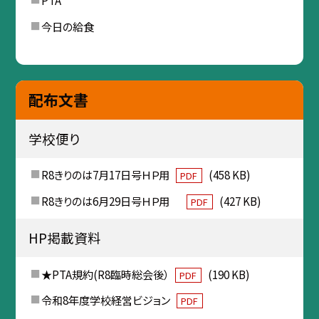
PTA
今日の給食
配布文書
学校便り
R8きりのは7月17日号ＨＰ用
(458 KB)
PDF
R8きりのは6月29日号ＨＰ用
(427 KB)
PDF
HP掲載資料
★PTA規約(R8臨時総会後）
(190 KB)
PDF
令和8年度学校経営ビジョン
PDF