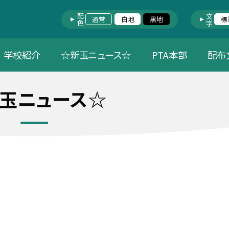
配色
文字
通常
白地
黒地
標
学校紹介
☆新玉ニュース☆
PTA本部
配布
玉ニュース☆