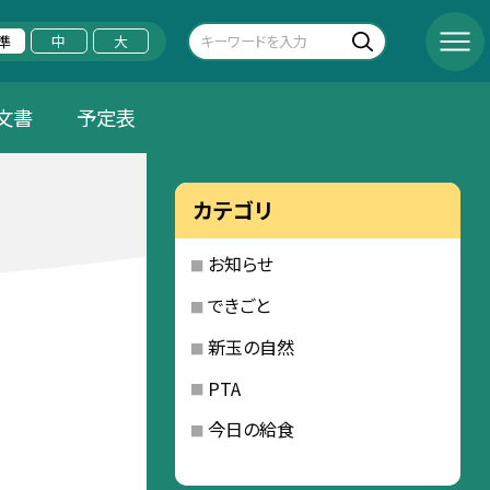
準
中
大
文書
予定表
カテゴリ
お知らせ
できごと
新玉の自然
PTA
今日の給食