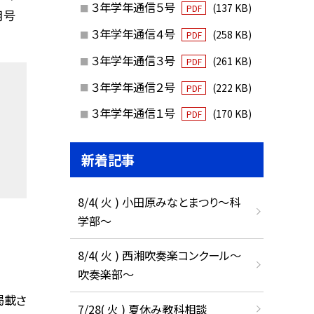
３年学年通信５号
(137 KB)
PDF
月号
３年学年通信４号
(258 KB)
PDF
３年学年通信３号
(261 KB)
PDF
３年学年通信２号
(222 KB)
PDF
３年学年通信１号
(170 KB)
PDF
新着記事
8/4( 火 ) 小田原みなとまつり～科
学部～
8/4( 火 ) 西湘吹奏楽コンクール～
吹奏楽部～
掲載さ
7/28( 火 ) 夏休み教科相談