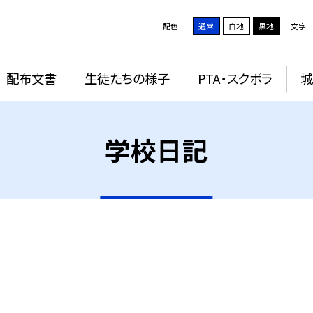
配色
通常
白地
黒地
文字
配布文書
生徒たちの様子
PTA・スクボラ
学校日記