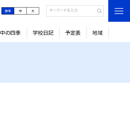
標準
中
大
城中の四季
学校日記
予定表
地域