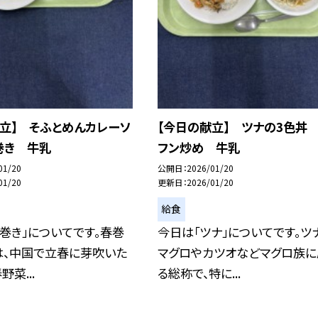
立】 そふとめんカレーソ
【今日の献立】 ツナの3色丼
巻き 牛乳
フン炒め 牛乳
01/20
公開日
2026/01/20
01/20
更新日
2026/01/20
給食
巻き」についてです。春巻
今日は「ツナ」についてです。ツ
は、中国で立春に芽吹いた
マグロやカツオなどマグロ族に
菜...
る総称で、特に...