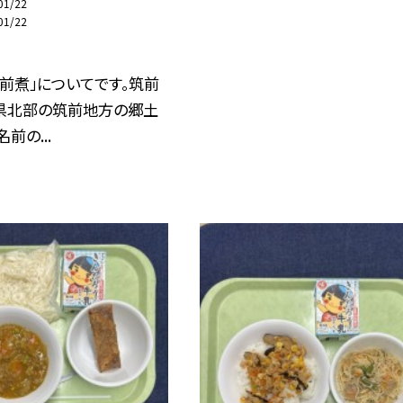
01/22
01/22
前煮」についてです。筑前
県北部の筑前地方の郷土
前の...