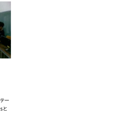
をテー
sと