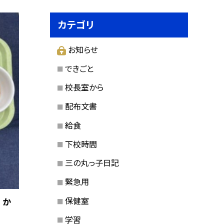
カテゴリ
お知らせ
できごと
校長室から
配布文書
給食
下校時間
三の丸っ子日記
緊急用
保健室
 か
学習