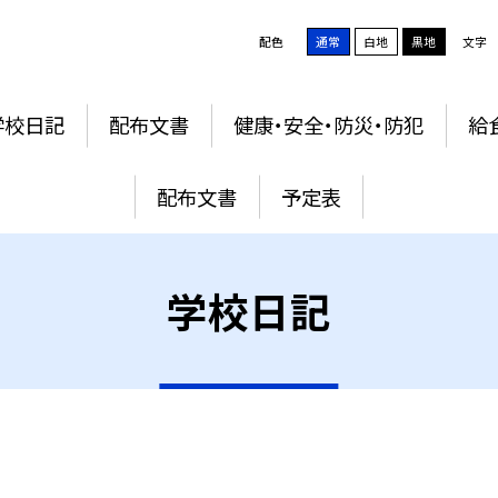
配色
通常
白地
黒地
文字
学校日記
配布文書
健康・安全・防災・防犯
給
配布文書
予定表
学校日記