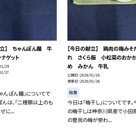
献立】 ちゃんぽん麺 牛
【今日の献立】 鶏肉の梅みそ
ンナゲット
れ さくら飯 小松菜のおか
め みかん 牛乳
01/29
01/27
公開日
2026/01/26
更新日
2026/01/26
給食
ゃんぽん麺」についてで
ぽんは、「二種類以上のも
今日は「梅干し」についてです。
に...
の梅干しは神奈川県産で小田
の曽我の梅が使わ...