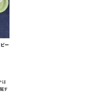
 ビー
ナは
属す