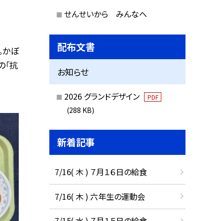
せんせいから みんなへ
配布文書
。かぼ
の「抗
お知らせ
2026 グランドデザイン
PDF
(288 KB)
新着記事
7/16( 木 ) ７月１６日の給食
7/16( 木 ) 六年生の運動会
7/15( 水 ) ７月１５日の給食