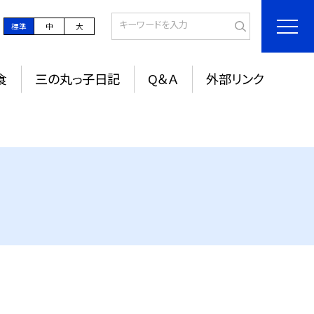
標準
中
大
食
三の丸っ子日記
Q＆Ａ
外部リンク