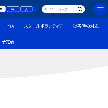
準
中
大
PTA
スクールボランティア
災害時の対応
予定表