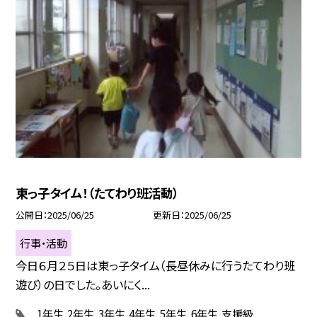
東っ子タイム！（たてわり班活動）
公開日
2025/06/25
更新日
2025/06/25
行事・活動
今日６月２５日は東っ子タイム（長昼休みに行うたてわり班
遊び）の日でした。あいにく...
1年生
2年生
3年生
4年生
5年生
6年生
支援級