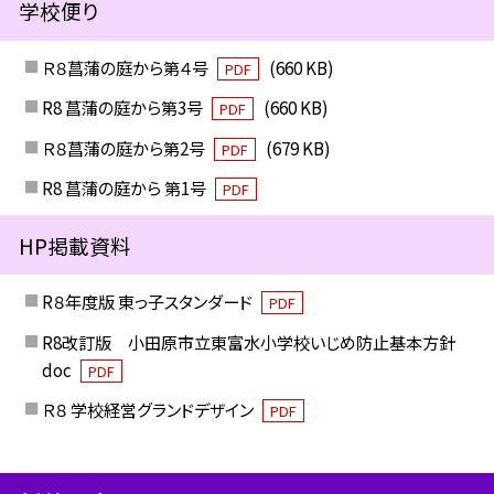
学校便り
Ｒ８菖蒲の庭から第４号
(660 KB)
PDF
R8 菖蒲の庭から第3号
(660 KB)
PDF
Ｒ８菖蒲の庭から第2号
(679 KB)
PDF
R8 菖蒲の庭から 第1号
PDF
HP掲載資料
R８年度版 東っ子スタンダード
PDF
R8改訂版 小田原市立東富水小学校いじめ防止基本方針
doc
PDF
Ｒ８ 学校経営グランドデザイン
PDF