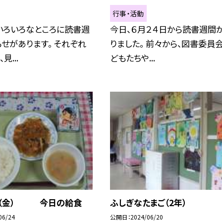
行事・活動
いろいろなところに読書週
今日、６月２４日から読書週間
せがあります。 それぞれ
りました。 前々から、図書委員
見...
どもたちや...
日（金） 今日の給食
ふしぎなたまご（2年）
06/24
公開日
2024/06/20