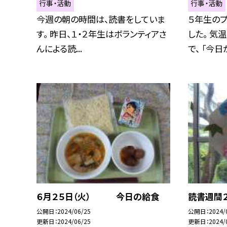
行事・活動
行事・活動
今週の朝の時間は、読書をしていま
５年生の
す。 昨日、１・２年生はボランティアさ
した。 気
んによる読...
で、 「今日が
６月２５日（火） 今日の給食
読書週間
公開日
2024/06/25
公開日
2024/
更新日
2024/06/25
更新日
2024/