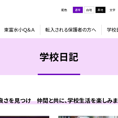
配色
通常
白地
黒地
文字
東富水小Ｑ＆Ａ
転入される保護者の方へ
学校
学校日記
良さを見つけ 仲間と共に、学校生活を楽しみまし