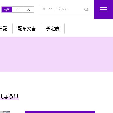
標準
中
大
日記
配布文書
予定表
ょう！！