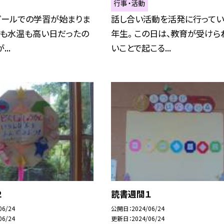
行事・活動
プールでの学習が始まりま
話し合い活動を活発に行ってい
温も水温も高い日だったの
年生。 この日は、教育が受けら
...
いことで起こる...
２
読書週間１
06/24
公開日
2024/06/24
06/24
更新日
2024/06/24