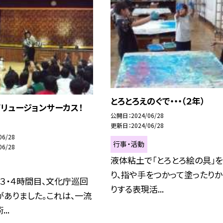
とろとろえのぐで・・・（２年）
リュージョンサーカス！
公開日
2024/06/28
更新日
2024/06/28
06/28
行事・活動
06/28
液体粘土で「とろとろ絵の具」を
り、指や手をつかって塗ったり
）３・４時間目、文化庁巡回
りする表現活...
ありました。これは、一流
..