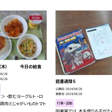
日（木） 今日の給食
06/28
06/28
読書週間５
公開日
2024/06/26
更新日
2024/06/26
＞ ・飲むヨーグルト ・ロ
・鶏肉とじゃがいものトマト
行事・活動
図書室では、本を借りる子がた