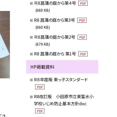
Ｒ８菖蒲の庭から第４号
PDF
(660 KB)
R8 菖蒲の庭から第3号
PDF
(660 KB)
Ｒ８菖蒲の庭から第2号
PDF
(679 KB)
R8 菖蒲の庭から 第1号
PDF
HP掲載資料
R８年度版 東っ子スタンダード
PDF
R8改訂版 小田原市立東富水小
学校いじめ防止基本方針doc
PDF
くさ