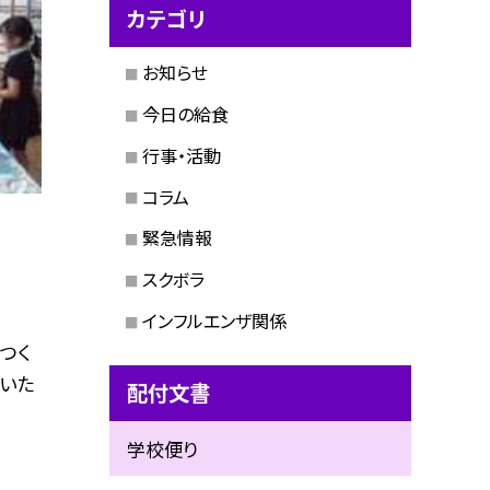
カテゴリ
お知らせ
今日の給食
行事・活動
コラム
緊急情報
スクボラ
インフルエンザ関係
つく
かいた
配付文書
学校便り