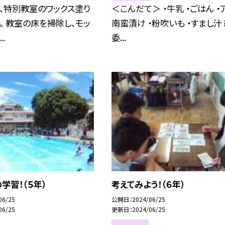
、特別教室のワックス塗り
＜こんだて＞ ・牛乳 ・ごはん ・
。 教室の床を掃除し、モッ
南蛮漬け ・粉吹いも ・すまし汁
.
委...
学習！（５年）
考えてみよう！（６年）
06/25
公開日
2024/06/25
06/25
更新日
2024/06/25