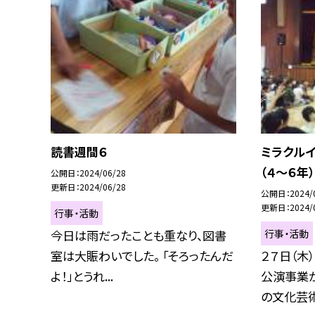
読書週間６
ミラクルイ
（４〜６年）
公開日
2024/06/28
更新日
2024/06/28
公開日
2024/
更新日
2024/
行事・活動
行事・活動
今日は雨だったことも重なり、図書
室は大賑わいでした。 「そろったんだ
２７日（木
よ！」とうれ...
公演事業が
の文化芸術.