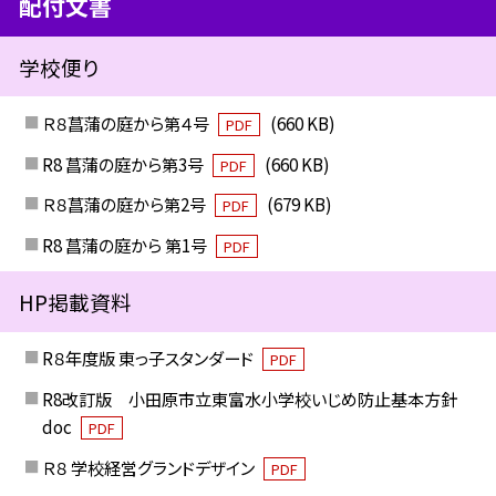
配付文書
学校便り
Ｒ８菖蒲の庭から第４号
(660 KB)
PDF
R8 菖蒲の庭から第3号
(660 KB)
PDF
Ｒ８菖蒲の庭から第2号
(679 KB)
PDF
R8 菖蒲の庭から 第1号
PDF
HP掲載資料
R８年度版 東っ子スタンダード
PDF
R8改訂版 小田原市立東富水小学校いじめ防止基本方針
doc
PDF
Ｒ８ 学校経営グランドデザイン
PDF