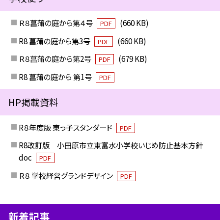
Ｒ８菖蒲の庭から第４号
(660 KB)
PDF
R8 菖蒲の庭から第3号
(660 KB)
PDF
Ｒ８菖蒲の庭から第2号
(679 KB)
PDF
R8 菖蒲の庭から 第1号
PDF
HP掲載資料
R８年度版 東っ子スタンダード
PDF
R8改訂版 小田原市立東富水小学校いじめ防止基本方針
doc
PDF
Ｒ８ 学校経営グランドデザイン
PDF
新着記事