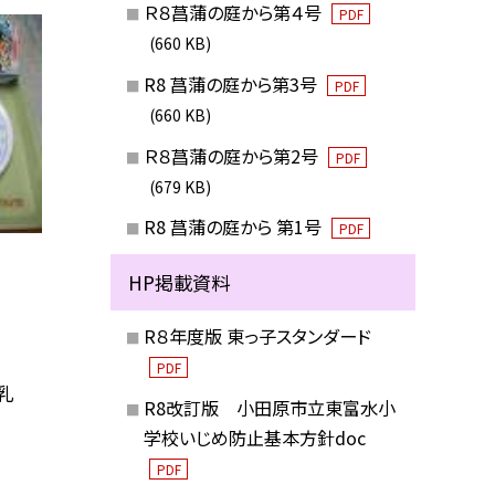
Ｒ８菖蒲の庭から第４号
PDF
(660 KB)
R8 菖蒲の庭から第3号
PDF
(660 KB)
Ｒ８菖蒲の庭から第2号
PDF
(679 KB)
R8 菖蒲の庭から 第1号
PDF
HP掲載資料
R８年度版 東っ子スタンダード
PDF
乳
R8改訂版 小田原市立東富水小
学校いじめ防止基本方針doc
PDF