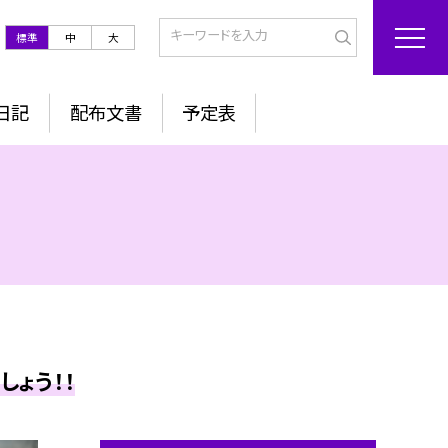
標準
中
大
日記
配布文書
予定表
ょう！！