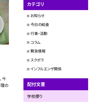
カテゴリ
お知らせ
今日の給食
行事・活動
コラム
緊急情報
スクボラ
インフルエンザ関係
 今
配付文書
料理の
学校便り