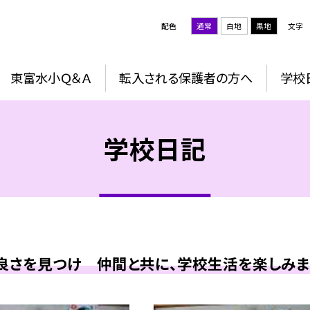
配色
通常
白地
黒地
文字
東富水小Ｑ＆Ａ
転入される保護者の方へ
学校
学校日記
良さを見つけ 仲間と共に、学校生活を楽しみまし