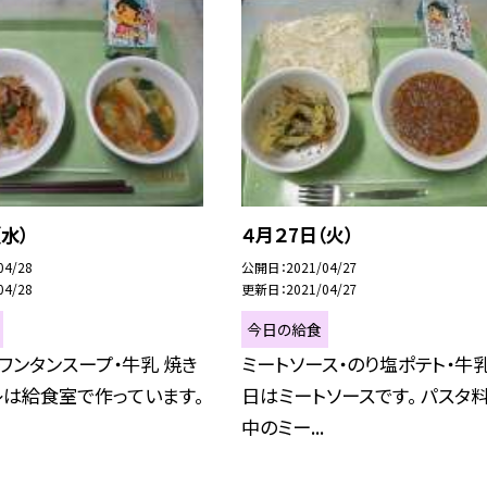
（水）
４月２7日（火）
04/28
公開日
2021/04/27
04/28
更新日
2021/04/27
今日の給食
ワンタンスープ・牛乳 焼き
ミートソース・のり塩ポテト・牛乳
レは給食室で作っています。
日はミートソースです。 パスタ
中のミー...