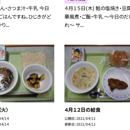
ん・さつま汁・牛乳 今日
４月１５日(木) 鮭の塩焼き・豆
ごはんですね。ひじきがど
華風煮・ご飯・牛乳 〜今日のだ
...
れ〜 サ...
（火）
４月１２日の給食
04/14
公開日
2021/04/12
04/14
更新日
2021/04/12