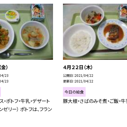
（金）
４月２２日（木）
04/23
公開日
2021/04/22
04/23
更新日
2021/04/22
今日の給食
ス・ポトフ・牛乳・デザート
豚大根・さばのみそ煮・ご飯・牛
ンゼリー） ポトフは、フラン