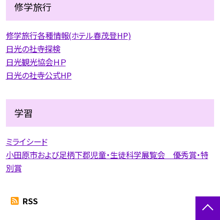
修学旅行
修学旅行各種情報(ホテル春茂登HP)
日光の社寺探検
日光観光協会ＨＰ
日光の社寺公式HP
学習
ミライシード
小田原市および足柄下郡児童・生徒科学展覧会 優秀賞・特
別賞
RSS