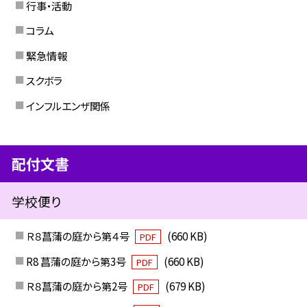
行事・活動
コラム
緊急情報
スクボラ
インフルエンザ関係
配付文書
学校便り
Ｒ８菖蒲の庭から第４号
(660 KB)
PDF
R8 菖蒲の庭から第3号
(660 KB)
PDF
Ｒ８菖蒲の庭から第2号
(679 KB)
PDF