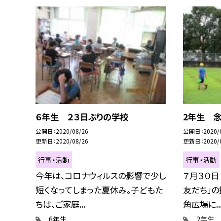
６年生 ２３日ぶりの学校
2年生 念
公開日
2020/08/26
公開日
2020/
更新日
2020/08/26
更新日
2020/
行事・活動
行事・活動
今年は、コロナウィルスの影響で少し
７月３０日
短くなってしまった夏休み。子どもた
友だち」の
ちは、ご家庭...
角広場に..
6年生
2年生