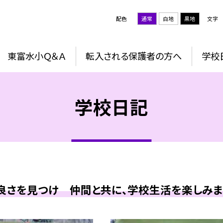
配色
通常
白地
黒地
文字
東富水小Ｑ＆Ａ
転入される保護者の方へ
学校
学校日記
良さを見つけ 仲間と共に、学校生活を楽しみまし