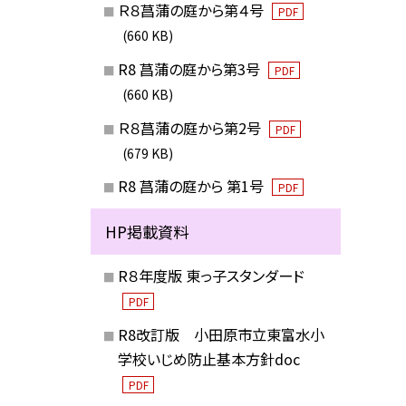
Ｒ８菖蒲の庭から第４号
PDF
(660 KB)
R8 菖蒲の庭から第3号
PDF
(660 KB)
Ｒ８菖蒲の庭から第2号
PDF
(679 KB)
R8 菖蒲の庭から 第1号
PDF
HP掲載資料
R８年度版 東っ子スタンダード
PDF
R8改訂版 小田原市立東富水小
学校いじめ防止基本方針doc
PDF