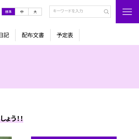
標準
中
大
日記
配布文書
予定表
ょう！！