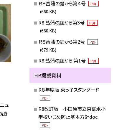
Ｒ８菖蒲の庭から第４号
PDF
(660 KB)
R8 菖蒲の庭から第3号
PDF
(660 KB)
Ｒ８菖蒲の庭から第2号
PDF
(679 KB)
R8 菖蒲の庭から 第1号
PDF
HP掲載資料
R８年度版 東っ子スタンダード
PDF
メニュ
R8改訂版 小田原市立東富水小
焼き
学校いじめ防止基本方針doc
PDF