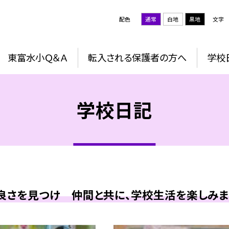
配色
通常
白地
黒地
文字
東富水小Ｑ＆Ａ
転入される保護者の方へ
学校
学校日記
良さを見つけ 仲間と共に、学校生活を楽しみまし