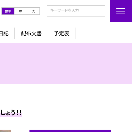
標準
中
大
日記
配布文書
予定表
ょう！！