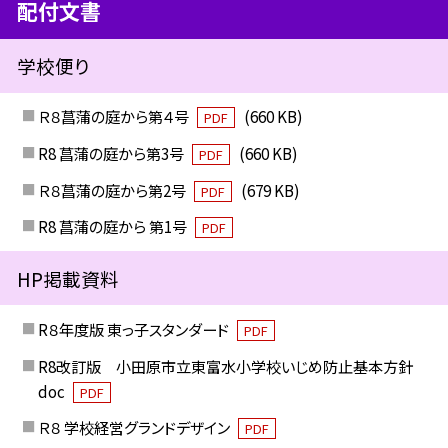
配付文書
学校便り
Ｒ８菖蒲の庭から第４号
(660 KB)
PDF
R8 菖蒲の庭から第3号
(660 KB)
PDF
Ｒ８菖蒲の庭から第2号
(679 KB)
PDF
R8 菖蒲の庭から 第1号
PDF
HP掲載資料
R８年度版 東っ子スタンダード
PDF
R8改訂版 小田原市立東富水小学校いじめ防止基本方針
doc
PDF
Ｒ８ 学校経営グランドデザイン
PDF