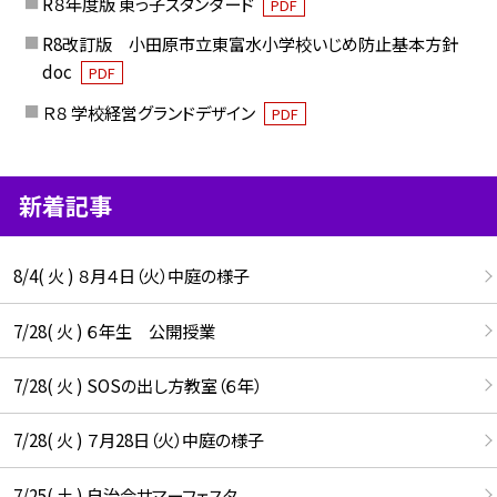
R８年度版 東っ子スタンダード
PDF
R8改訂版 小田原市立東富水小学校いじめ防止基本方針
doc
PDF
Ｒ８ 学校経営グランドデザイン
PDF
新着記事
8/4( 火 ) ８月４日（火）中庭の様子
7/28( 火 ) ６年生 公開授業
7/28( 火 ) SOSの出し方教室（６年）
7/28( 火 ) ７月28日（火）中庭の様子
7/25( 土 ) 自治会サマーフェスタ