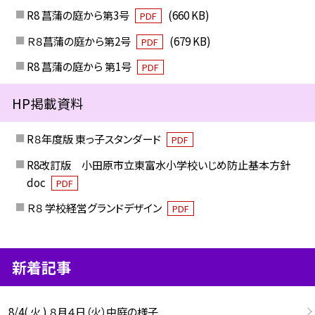
R8 菖蒲の庭から第3号
(660 KB)
PDF
Ｒ８菖蒲の庭から第2号
(679 KB)
PDF
R8 菖蒲の庭から 第1号
PDF
HP掲載資料
R８年度版 東っ子スタンダード
PDF
R8改訂版 小田原市立東富水小学校いじめ防止基本方針
doc
PDF
Ｒ８ 学校経営グランドデザイン
PDF
新着記事
8/4( 火 ) ８月４日（火）中庭の様子