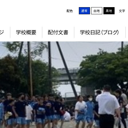
配色
通常
白地
黒地
文字
ジ
学校概要
配付文書
学校日記（ブログ）