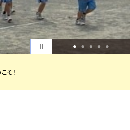
1
2
3
4
5
こそ！