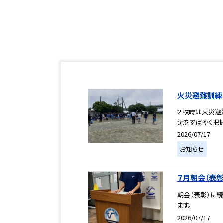
火災避難訓練
２校時は火災避
況をすばやく把握
2026/07/17
お知らせ
７月朝会（表
朝会（表彰）に
ます。
2026/07/17