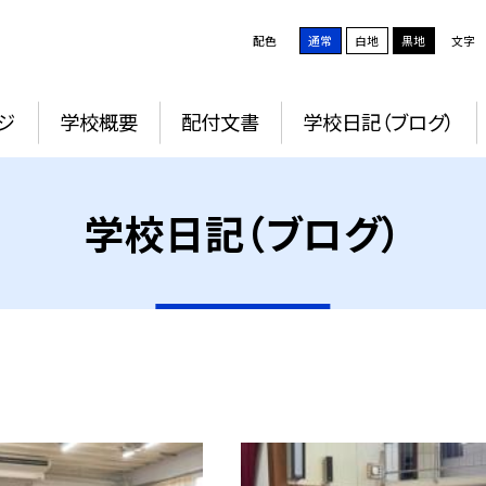
配色
通常
白地
黒地
文字
ジ
学校概要
配付文書
学校日記（ブログ）
学校日記（ブログ）