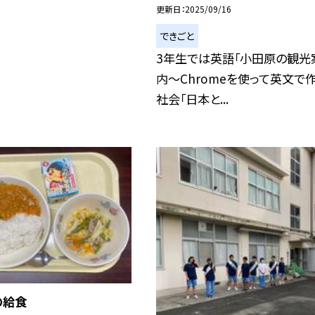
更新日
2025/09/16
できごと
3年生では英語「小田原の観光
内〜Chromeを使って英文で作
社会「日本と...
の給食