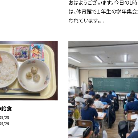
おはようございます。今日の1
は、体育館で１年生の学年集会
われています。...
の給食
09/29
09/29