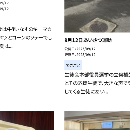
09/12
09/12
食は牛乳・なすのキーマカ
ベツとコーンのソテーでし
9月12日あいさつ運動
は...
公開日
2025/09/12
更新日
2025/09/12
できごと
生徒会本部役員選挙の立候補
とその応援生徒で、大きな声で
してくる生徒にあい...