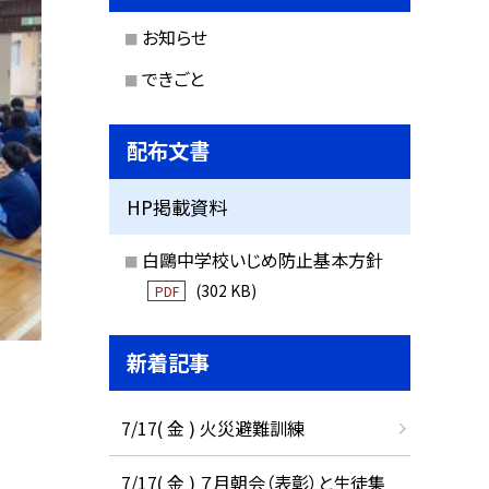
お知らせ
できごと
配布文書
HP掲載資料
白鷗中学校いじめ防止基本方針
(302 KB)
PDF
新着記事
7/17( 金 ) 火災避難訓練
7/17( 金 ) ７月朝会（表彰）と生徒集