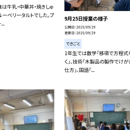
は牛乳・中華丼・焼きしゅ
ルーベリータルトでした。ブ
9月25日授業の様子
..
公開日
2025/09/29
更新日
2025/09/29
できごと
1年生では数学「移項で方程式
く」、技術「木製品の製作でけが
仕方」、国語「...