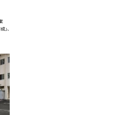
案
成」、