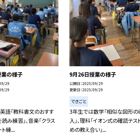
授業の様子
9月26日授業の様子
09/29
公開日
2025/09/29
09/29
更新日
2025/09/29
できごと
は英語「教科書文のおすす
3年生では数学「相似な図形の
読み練習」、音楽「クラス
入」、理科「イオン式の確認テス
練...
めの教え合い」...