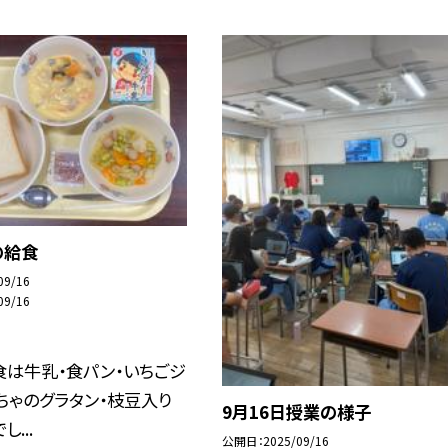
の給食
09/16
09/16
食は牛乳・食パン・いちごジ
ちゃのグラタン・枝豆入り
9月16日授業の様子
...
公開日
2025/09/16