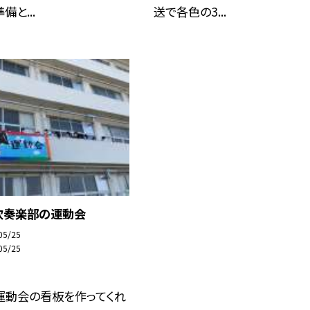
と...
送で各色の3...
吹奏楽部の運動会
05/25
05/25
運動会の看板を作ってくれ