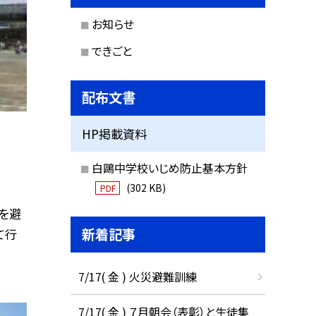
お知らせ
できごと
配布文書
HP掲載資料
白鷗中学校いじめ防止基本方針
(302 KB)
PDF
を避
新着記事
て行
7/17( 金 ) 火災避難訓練
7/17( 金 ) ７月朝会（表彰）と生徒集