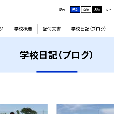
配色
通常
白地
黒地
文字
ジ
学校概要
配付文書
学校日記（ブログ）
学校日記（ブログ）