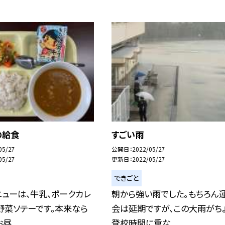
の給食
すごい雨
05/27
公開日
2022/05/27
05/27
更新日
2022/05/27
できごと
ューは、牛乳、ポークカレ
朝から強い雨でした。もちろん
野菜ソテーです。本来なら
会は延期ですが、この大雨がち
...
登校時間に重な...