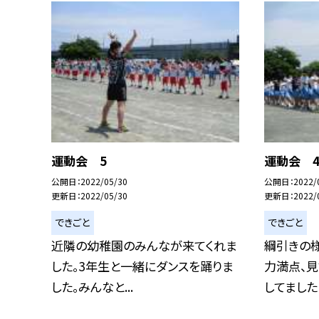
運動会 5
運動会 
公開日
2022/05/30
公開日
2022/
更新日
2022/05/30
更新日
2022/
できごと
できごと
近隣の幼稚園のみんなが来てくれま
綱引きの様
した。3年生と一緒にダンスを踊りま
力満点、
した。みんなと...
してました