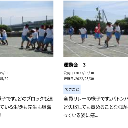
4
運動会 3
05/30
公開日
2022/05/30
05/30
更新日
2022/05/30
できごと
子です。どのブロックも迫
全員リレーの様子です。バトン
見ている生徒も先生も興奮
ど失敗しても責めることなく助
！
っている姿に感...