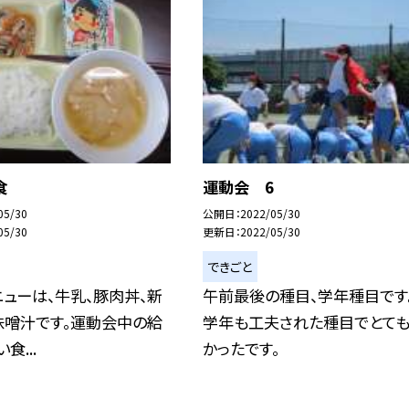
食
運動会 6
05/30
公開日
2022/05/30
05/30
更新日
2022/05/30
できごと
ューは、牛乳、豚肉丼、新
午前最後の種目、学年種目です
味噌汁です。運動会中の給
学年も工夫された種目でとても
食...
かったです。