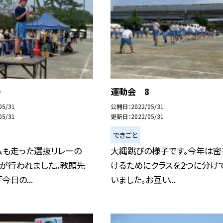
9
運動会 8
05/31
公開日
2022/05/31
05/31
更新日
2022/05/31
できごと
ムも走った選抜リレーの
大縄跳びの様子です。今年は密
式が行われました。教頭先
けるためにクラスを2つに分け
今日の...
いました。お互い...