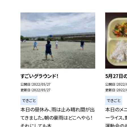
すごいグラウンド！
5月27日
公開日
2022/05/27
公開日
2022/
更新日
2022/05/27
更新日
2022/
できごと
できごと
本日の昼休み、雨は止み晴れ間が出
本日のメニ
てきました。朝の豪雨はどこへやら！
ーライス、
それにしても本...
運動会のお昼