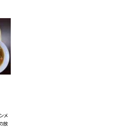
ンメ
の放