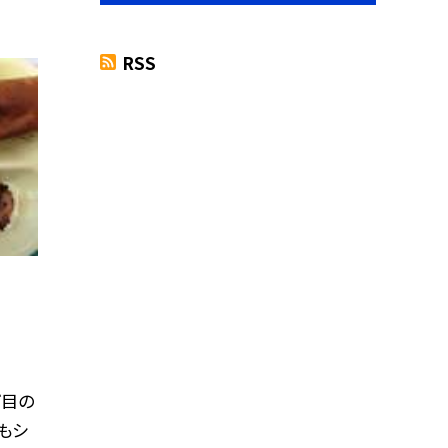
RSS
げ目の
もシ