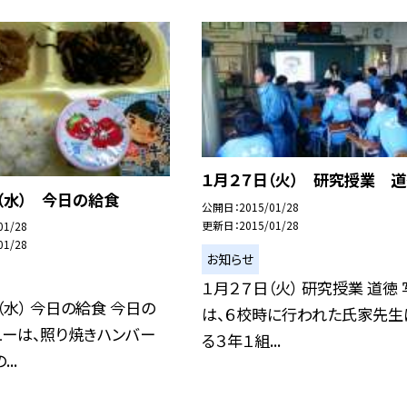
１月２７日（火） 研究授業 
（水） 今日の給食
公開日
2015/01/28
更新日
2015/01/28
01/28
01/28
お知らせ
１月２７日（火） 研究授業 道徳
（水） 今日の給食 今日の
は、６校時に行われた氏家先生
ューは、照り焼きハンバー
る３年１組...
..