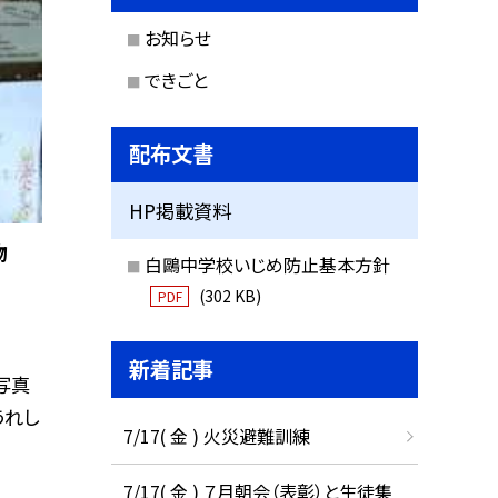
お知らせ
できごと
配布文書
HP掲載資料
物
白鷗中学校いじめ防止基本方針
(302 KB)
PDF
新着記事
写真
うれし
7/17( 金 ) 火災避難訓練
7/17( 金 ) ７月朝会（表彰）と生徒集