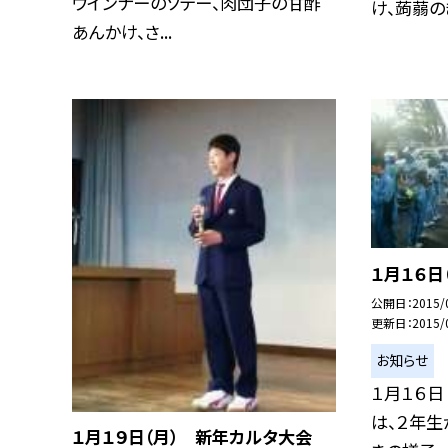
ウインナーのソテー、肉団子の甘酢
け、蒟蒻のき
あんかけ、さ...
１月１６日
公開日
2015/
更新日
2015/
お知らせ
１月１６日
は、２年
１月１９日（月） 新年カルタ大会