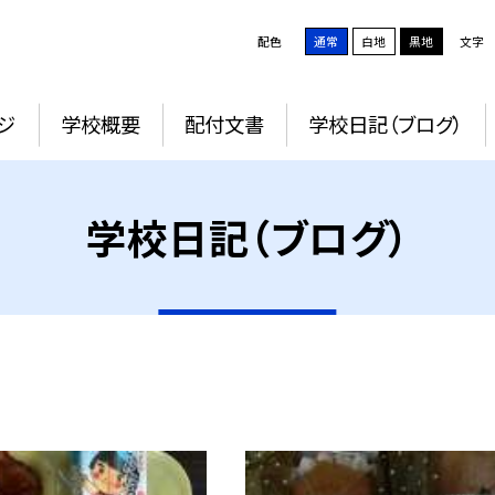
配色
通常
白地
黒地
文字
ジ
学校概要
配付文書
学校日記（ブログ）
学校日記（ブログ）