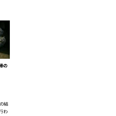
掃の
掃の結
に行わ