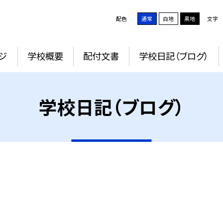
配色
通常
白地
黒地
文字
ジ
学校概要
配付文書
学校日記（ブログ）
学校日記（ブログ）