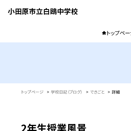
小田原市立白鴎中学校
トップペー
トップページ
>
学校日記（ブログ）
>
できごと
>
詳細
2年生授業風景