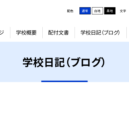
配色
通常
白地
黒地
文字
ジ
学校概要
配付文書
学校日記（ブログ）
学校日記（ブログ）