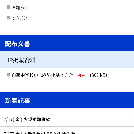
お知らせ
できごと
配布文書
HP掲載資料
白鷗中学校いじめ防止基本方針
(302 KB)
PDF
新着記事
7/17( 金 ) 火災避難訓練
7/17( 金 ) ７月朝会（表彰）と生徒集会