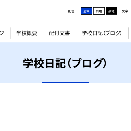
配色
通常
白地
黒地
文字
ジ
学校概要
配付文書
学校日記（ブログ）
学校日記（ブログ）