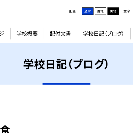
配色
通常
白地
黒地
文字
ジ
学校概要
配付文書
学校日記（ブログ）
学校日記（ブログ）
給食