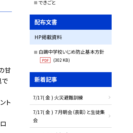
できごと
配布文書
HP掲載資料
白鷗中学校いじめ防止基本方針
(302 KB)
PDF
の甘
新着記事
具で
7/17( 金 ) 火災避難訓練
ント
7/17( 金 ) ７月朝会（表彰）と生徒集
会
キロ