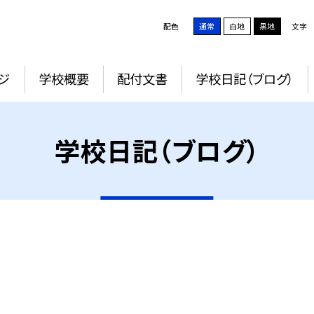
配色
通常
白地
黒地
文字
ジ
学校概要
配付文書
学校日記（ブログ）
学校日記（ブログ）