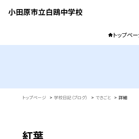
小田原市立白鴎中学校
トップペー
トップページ
>
学校日記（ブログ）
>
できごと
>
詳細
紅葉