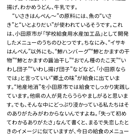
揚げ、わかめうどん、牛乳です。
“いさきはんぺん〜”の原料には、魚の“いさ
き”と“いとよりだい”が使われているそうです。これ
は、小田原市が「学校給食用水産加工品」として開発
したメニューのうちのひとつです。ちなにみ、“イサキ
はんぺん”以外にも、“鯵ハンバーグ”“鯵とかますの干
物”“鯵とかますの醤油干し”“おでん種のたこ天”“い
わし団子”“いわし揚げ団子”などなど、「小田原なら
では」と言っていい“郷土の味”が給食に出ていま
す。“地産地消”を小田原市では給食でしっかり実践し
ています。他県の人が見たらうらやましがると思いま
す。でも、そんな中にどっぷり浸かっている私たちはそ
のありがたみがわからないんですよね。「失って初め
てわかるありがたさ」なんて書くと、まるで失恋したと
きのイメージに似ていますが、今日の給食のメニュー