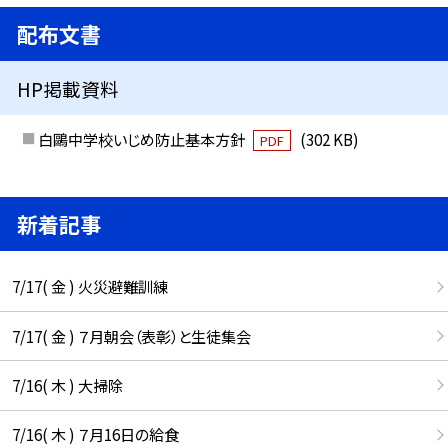
配布文書
HP掲載資料
白鷗中学校いじめ防止基本方針
(302 KB)
PDF
新着記事
7/17( 金 ) 火災避難訓練
7/17( 金 ) ７月朝会（表彰）と生徒集会
7/16( 木 ) 大掃除
7/16( 木 ) ７月16日の給食